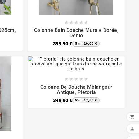









 Ø25cm,
Colonne Bain Douche Murale Dorée,
Dénio
399,90 €
5%
20,00 €









Colonne De Douche Mélangeur
Antique, Pletoria
349,90 €
5%
17,50 €

