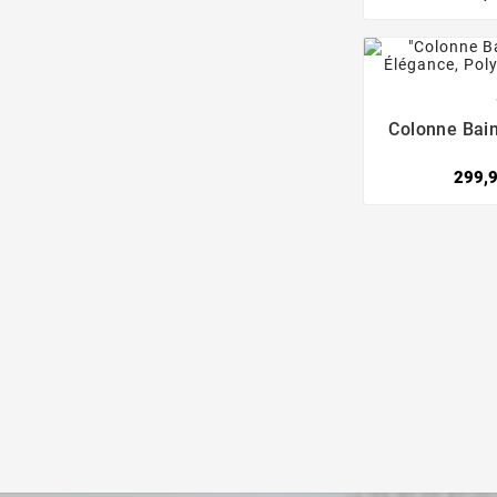

Colonne Bai
299,