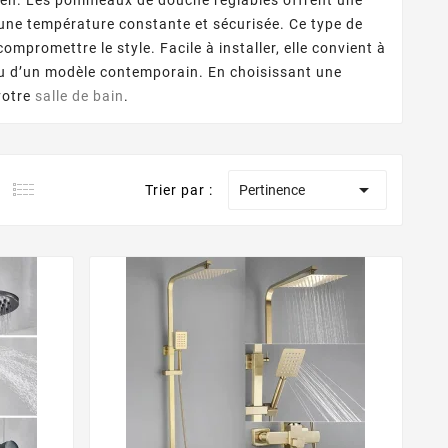
 Étapes Clés
ou aménager une
une température constante et sécurisée. Ce type de
 bain demande une
ompromettre le style. Facile à installer, elle convient à
 organisation.
 ou d’un modèle contemporain. En choisissant une
vrez 6 étapes
votre
salle de bain
.
les pour créer une
 fois pratique, ...

Trier par :
Pertinence