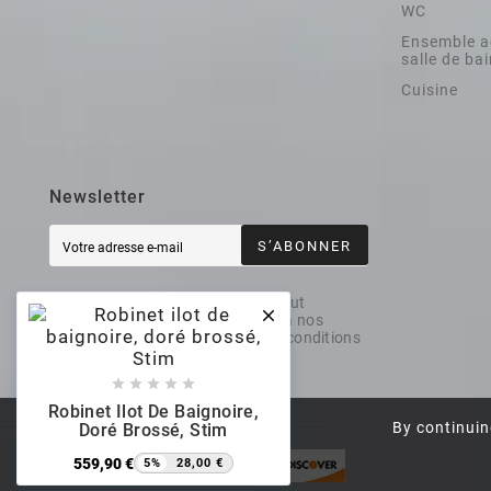
WC
Ensemble a
salle de ba
Cuisine
Newsletter
S’ABONNER
Vous pouvez vous désinscrire à tout

moment. Vous trouverez pour cela nos
informations de contact dans les conditions
d'utilisation du site.





Robinet Ilot De Baignoire,
By continuin
Doré Brossé, Stim
559,90 €
5%
28,00 €