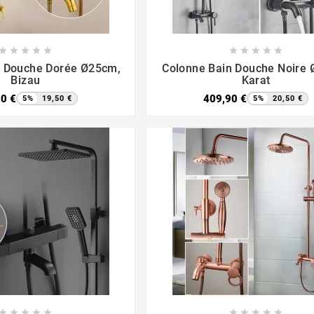

















n Douche Dorée Ø25cm,
Colonne Bain Douche Noire
Bizau
Karat
90 €
409,90 €
5%
19,50 €
5%
20,50 €









