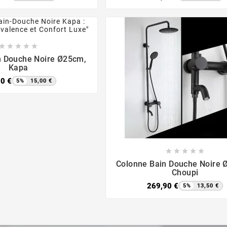








n Douche Noire Ø25cm,
Kapa
90 €
5%
15,00 €









Colonne Bain Douche Noire 
Choupi
269,90 €
5%
13,50 €