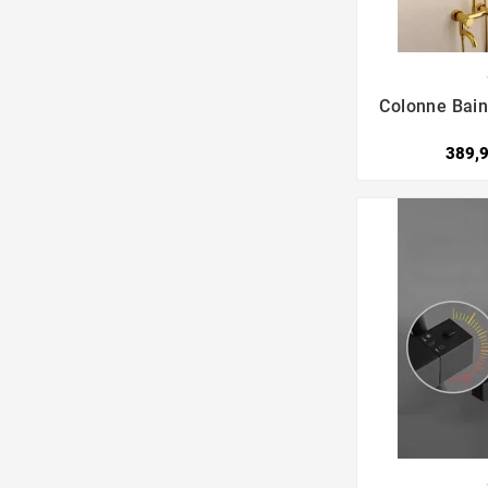

Colonne Bai
389,