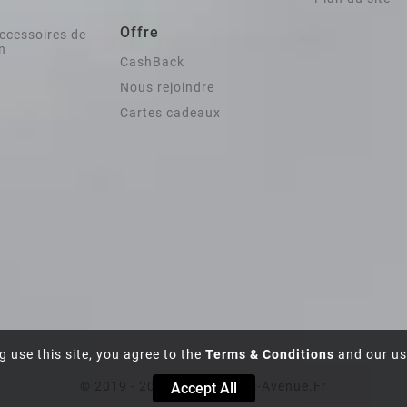
Offre
ccessoires de
in
CashBack
Nous rejoindre
Cartes cadeaux
g use this site, you agree to the
Terms & Conditions
and our us
© 2019 - 2025 Salledebains-Avenue.fr
Accept All