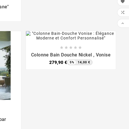

ane"











Colonne Bain Douche Nickel , Vonise
279,90 €
5%
14,00 €
bar