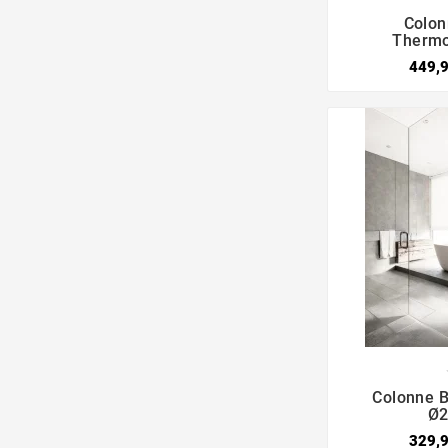

Colon
Thermo
449,

Colonne B
Ø2
329,