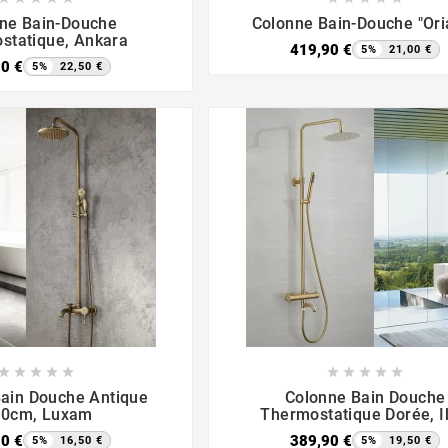







ne Bain-Douche
Colonne Bain-Douche "Ori
statique, Ankara
419,90 €
5%
21,00 €
90 €
5%
22,50 €

















ain Douche Antique
Colonne Bain Douche
0cm, Luxam
Thermostatique Dorée, I
90 €
389,90 €
5%
16,50 €
5%
19,50 €