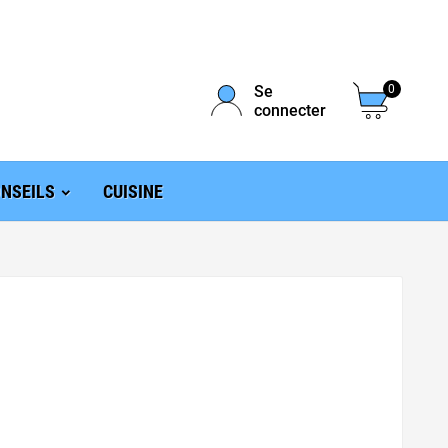
Se
0
connecter
NSEILS
CUISINE