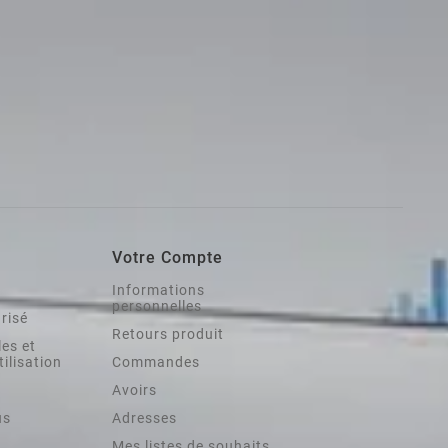
Votre Compte
Informations
personnelles
risé
Retours produit
es et
tilisation
Commandes
Avoirs
us
Adresses
Mes listes de souhaits