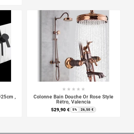









Ø25cm ,
Colonne Bain Douche Or Rose Style
Rétro, Valencia
529,90 €
5%
26,50 €