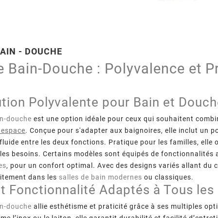
AIN - DOUCHE
 Bain-Douche : Polyvalence et Pra
tion Polyvalente pour Bain et Douc
in-douche
est une option idéale pour ceux qui souhaitent combi
 espace
. Conçue pour s'adapter aux baignoires, elle inclut un
fluide entre les deux fonctions. Pratique pour les familles, elle 
 les besoins. Certains modèles sont équipés de fonctionnalité
es
, pour un confort optimal. Avec des designs variés allant du 
aitement dans les
salles de bain modernes
ou classiques.
t Fonctionnalité Adaptés à Tous les 
2024
déc.
11,
2024
in-douche
allie esthétisme et praticité grâce à ses multiples o
Tropicale
Décorer Sa Salle De Bain
Aménageme
e l’inox ou le laiton, elle garantit durabilité et facilité d’en