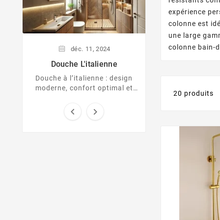
Envie d'évasion dè
expérience per
Adoptez le style t
colonne est idé
votre salle de bai
une large gamm
un espace rela
colonne bain-d
dépaysant. Entre b
déc.
11,
2024
...
Douche L'italienne
Douche à l’italienne : design
moderne, confort optimal et
20 produits
style épuré pour sublimer
votre salle de bain.

