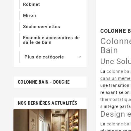
Robinet
Miroir
Sèche serviettes
COLONNE B
Ensemble accessoires de
Colonne
salle de bain
Bain
Plus de catégorie

Une Solu
La
colonne ba
dans un même
COLONNE BAIN - DOUCHE
une transition 
relaxant selon
thermostatiqu
NOS DERNIÈRES ACTUALITÉS
s’intègre parf
Design e
déc.
11,
La
colonne ba
Salle De Bain 
résistants comm