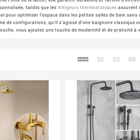
Avec Style
: 6
s le matin ?
Découvrez comment sublimer
Rénover 
sonnalisée, tandis que les
mitigeurs thermostatiques
assurent 
ropical dans
votre salle de bain avec une
salle de
al pour optimiser l’espace dans les petites salles de bain sans c
n pour créer
décoration bien pensée et une
bonne
e de configurations, qu’il s’agisse d’une baignoire classique
xant et
ambiance personnalisée.
Décou
ouche, vous ajoutez une touche de modernité et de praticité à 
ois naturel,
Couleurs, matériaux, plantes
essentiel
et ...
pièce à la