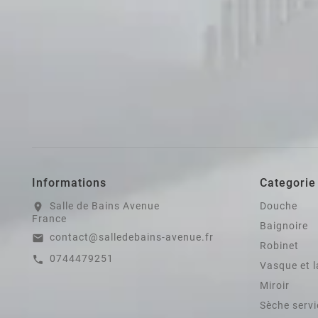
Informations
Categorie
Salle de Bains Avenue
Douche
location_on
France
Baignoire
contact@salledebains-avenue.fr
email
Robinet
0744479251
call
Vasque et 
Miroir
Sèche servi