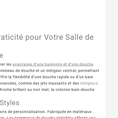
ticité pour Votre Salle de
he
ner les
avantages d’une baignoire et d’une douche
 pommeau de douche et un mitigeur central, permettant
offre la flexibilité d’une douche rapide ou d’un bain
s avancées, comme des jets massants et des
mitigeurs
chrome brillant au noir mat, la colonne bain-douche
Styles
déc.
11,
2024
ptions de personnalisation. Fabriquée en matériaux
nt & Rénovation
tretien. Les pommeaux de douche réglables offrent une