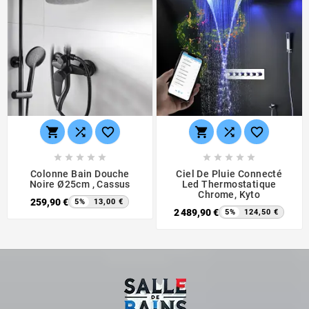
















Colonne Bain Douche
Ciel De Pluie Connecté
Noire Ø25cm , Cassus
Led Thermostatique
Chrome, Kyto
259,90 €
5%
13,00 €
2 489,90 €
5%
124,50 €