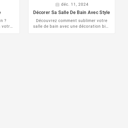
déc. 11, 2024
e
Décorer Sa Salle De Bain Avec Style
in ?
Découvrez comment sublimer votre
s votre
salle de bain avec une décoration bien
espace
pensée et une ambiance
 bois
personnalisée. Couleurs, matériaux,
couleurs
plantes et accessoires : adoptez les
ent
bonnes astuces pour créer un espace
u en un
à la fois fonctionnel et relaxant.
.
déc.
11,
2024
t & Rénovation : 6
apes Clés
ménager une salle de
mande une bonne
. Découvrez 6 étapes