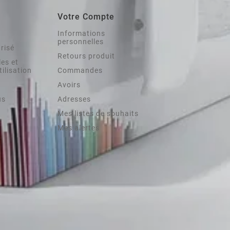
Votre Compte
Informations
personnelles
risé
Retours produit
es et
tilisation
Commandes
Avoirs
us
Adresses
Mes listes de souhaits
Mes alertes