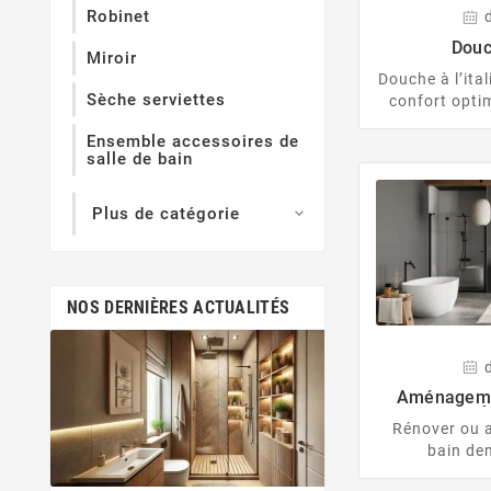
Robinet
Douc
Miroir
Douche à l’ita
Sèche serviettes
confort optim
sublimer 
Ensemble accessoires de
salle de bain
Plus de catégorie

NOS DERNIÈRES ACTUALITÉS
déc.
11,
Aménagemen
Salle De Bain 
É
Rénover ou 
Envie d'évasion dè
bain de
Adoptez le style t
organisatio
votre salle de bain 