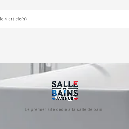
our créer une pièce à la
 dépaysant.
personnalisée. Couleurs,
essentielles 
, esthétique et durable,
rel, ...
matériaux, plantes et ...
la foi
s besoins quotidiens.
e 4 article(s)
Le premier site dédié à la salle de bain.