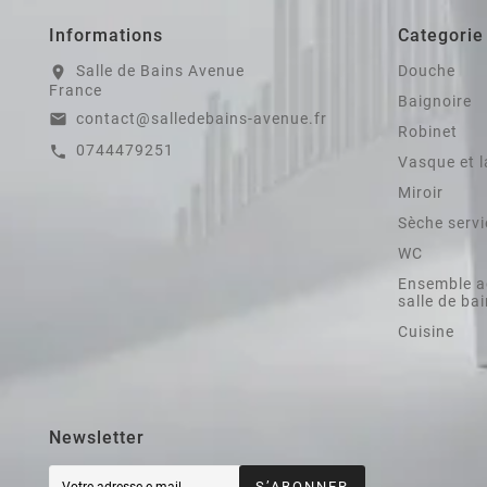
Informations
Categorie
Salle de Bains Avenue
Douche
location_on
France
Baignoire
contact@salledebains-avenue.fr
email
Robinet
0744479251
call
Vasque et 
Miroir
Sèche servi
WC
Ensemble a
salle de ba
Cuisine
Newsletter
S’ABONNER