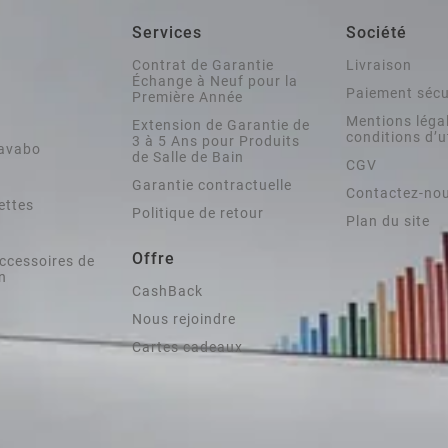
Services
Société
Contrat de Garantie
Livraison
Échange à Neuf pour la
Paiement sécu
Première Année
Mentions légal
Extension de Garantie de
conditions d’u
3 à 5 Ans pour Produits
lavabo
de Salle de Bain
CGV
Garantie contractuelle
Contactez-no
ettes
Politique de retour
Plan du site
Offre
ccessoires de
in
CashBack
Nous rejoindre
Cartes cadeaux