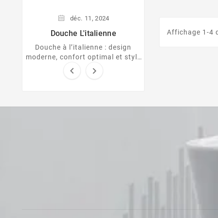
essentielles p
espace relaxant et
fois pratique
Entre bois natu
déc.
11,
2024
adaptée à vo
Affichage 1-4 d
Douche L'italienne
Douche à l’italienne : design
moderne, confort optimal et style
épuré pour sublimer votre salle de


bain.