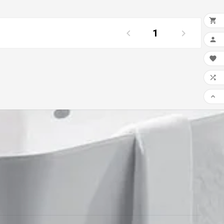
pour créer une pièce à
s pratique, ...

1





