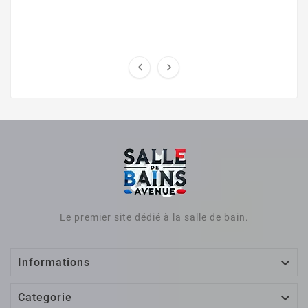


Le premier site dédié à la salle de bain.

Informations

Categorie