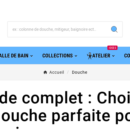
IDEES
ALLE DE BAIN
COLLECTIONS
ATELIER
CO
Accueil
Douche
de complet : Chois
douche parfaite po