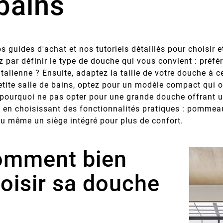
bains
s guides d'achat et nos tutoriels détaillés pour choisir e
par définir le type de douche qui vous convient : préfé
italienne ? Ensuite, adaptez la taille de votre douche à c
tite salle de bains, optez pour un modèle compact qui op
pourquoi ne pas opter pour une grande douche offrant un
n en choisissant des fonctionnalités pratiques : pommeau
u même un siège intégré pour plus de confort.
omment bien
2024
déc.
11,
2024
oisir sa douche
Tropicale
Décorer Sa Salle De Bain
Aménageme
Avec Style
: 6
s le matin ?
Découvrez comment sublimer
Rénover 
ropical dans
votre salle de bain avec une
salle de
n pour créer
décoration bien pensée et une
bonne