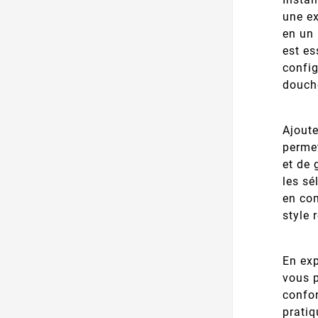
une ex
en un 
est es
config
douch
Ajoute
perme
et de 
les sé
en com
style 
En exp
vous p
confor
pratiq