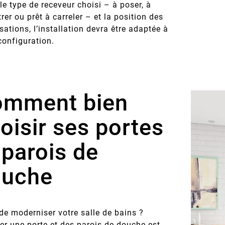
le type de receveur choisi – à poser, à
rer ou prêt à carreler – et la position des
sations, l’installation devra être adaptée à
configuration.
omment bien
oisir ses portes
 parois de
ouche
de moderniser votre salle de bains ?
ler une porte et des parois de douche est