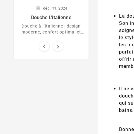
un espace rela
dépaysant. Entre b
déc.
11,
2024
...
La dou
Douche L'italienne
Son in
Douche à l’italienne : design
soign
moderne, confort optimal et
le sty
style épuré pour sublimer
votre salle de bain.
les me


parfai
offrir
membr
Il ne 
douche
qui su
bains.
Bonne 