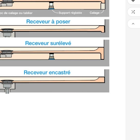


