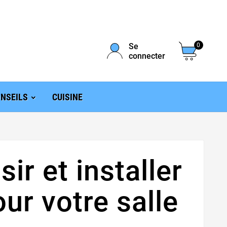
Se
0
connecter
NSEILS
CUISINE
ir et installer
ur votre salle