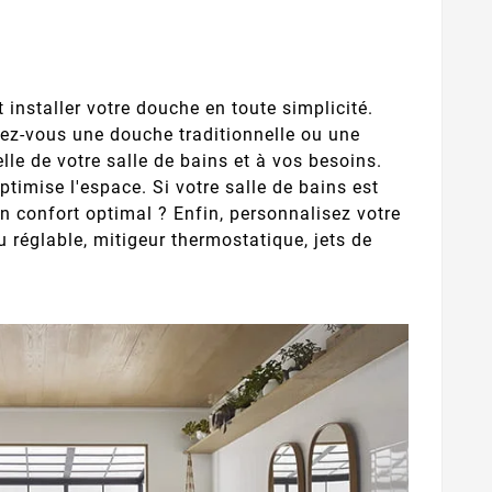
t installer votre douche en toute simplicité.
rez-vous une douche traditionnelle ou une
elle de votre salle de bains et à vos besoins.
timise l'espace. Si votre salle de bains est
 confort optimal ? Enfin, personnalisez votre
 réglable, mitigeur thermostatique, jets de
déc.
11,
2024
nt & Rénovation
 Étapes Clés
ou aménager une
 bain demande une
 organisation.