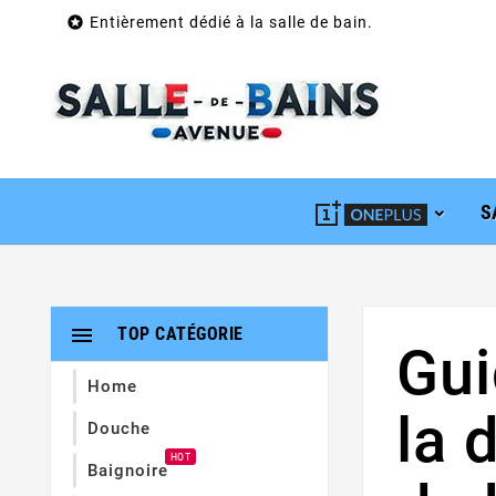

Entièrement dédié à la salle de bain.
S

TOP CATÉGORIE
Gui
Home
la 
Douche
HOT
Baignoire