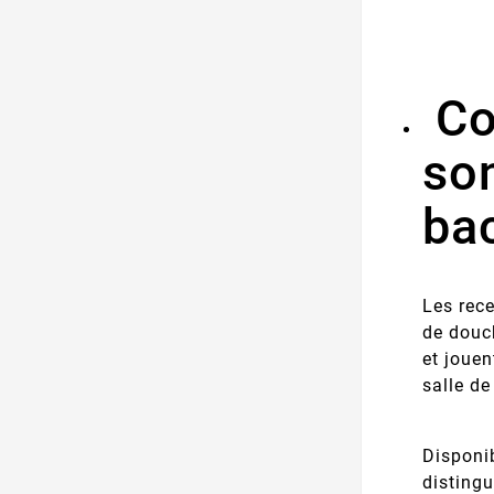
Co
so
ba
Les rec
de douch
et jouen
salle de
Disponi
distingu