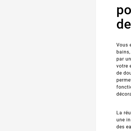
po
de
Vous e
bains,
par u
votre 
de dou
perme
foncti
décora
La réu
une in
des ea