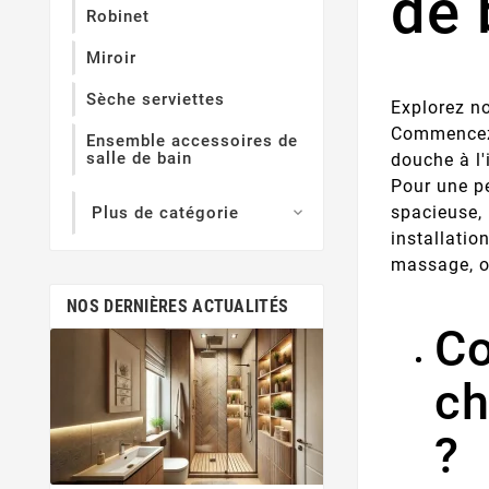
de 
Robinet
Miroir
Sèche serviettes
Explorez no
Commencez 
Ensemble accessoires de
salle de bain
douche à l'
Pour une pe
spacieuse, 
Plus de catégorie

installatio
massage, o
NOS DERNIÈRES ACTUALITÉS
C
déc.
11,
ch
Salle De Bain 
Envie d'évasion dè
?
Adoptez le style t
votre salle de bai