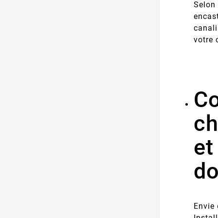
Selon 
encast
canali
votre 
C
ch
et
d
Envie 
Instal