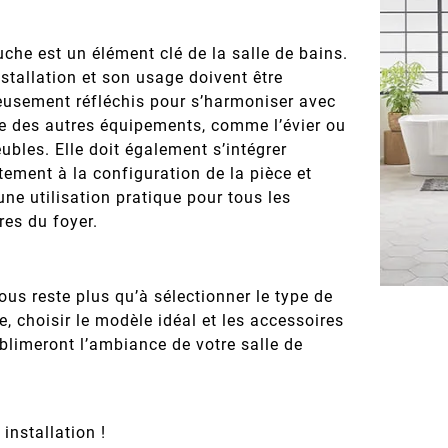
xant et
ambiance personnalisée.
Décou
ois naturel,
Couleurs, matériaux, plantes
essentiel
et ...
pièce à la
che est un élément clé de la salle de bains.
stallation et son usage doivent être
eusement réfléchis pour s’harmoniser avec
le des autres équipements, comme l’évier ou
ubles. Elle doit également s’intégrer
tement à la configuration de la pièce et
 une utilisation pratique pour tous les
es du foyer.
vous reste plus qu’à sélectionner le type de
, choisir le modèle idéal et les accessoires
blimeront l’ambiance de votre salle de
installation !