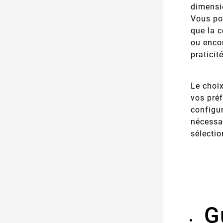
dimensio
Vous po
que la c
ou encor
praticité
Le choi
vos préf
configur
nécessai
sélectio
Gu