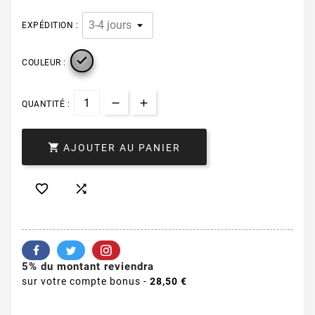
EXPÉDITION :

COULEUR :
QUANTITÉ :

AJOUTER AU PANIER


5% du montant reviendra
sur votre compte bonus -
28,50 €