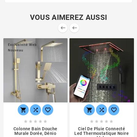
VOUS AIMEREZ AUSSI


Exclusivité Web
Nouveau
Nouveau
















Colonne Bain Douche
Ciel De Pluie Connecté
Murale Dorée, Dénio
Led Thermostatique Noire