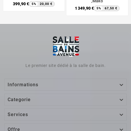
,Mako
399,90 €
5%
20,00 €
1 349,90 €
5%
67,50 €
Le premier site dédié à la salle de bain.

Informations

Categorie

Services

Offre