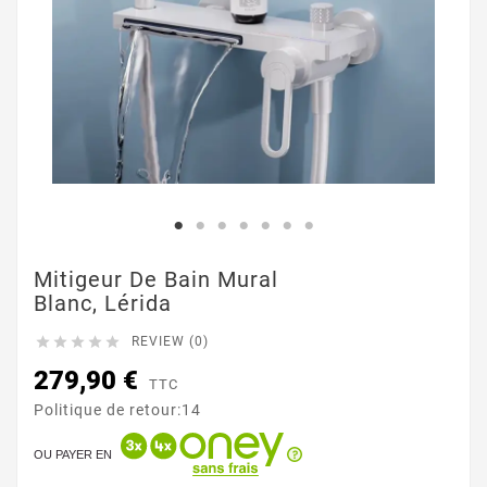
Mitigeur De Bain Mural
Blanc, Lérida





REVIEW (0)
279,90 €
TTC
Politique de retour:14
OU PAYER EN