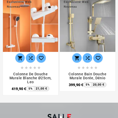
Exclusivité Web
Exclusivité Web
Nouveau
Nouveau
















Colonne De Douche
Colonne Bain Douche
Murale Blanche Ø25cm,
Murale Dorée, Dénio
Leo
399,90 €
5%
20,00 €
419,90 €
5%
21,00 €