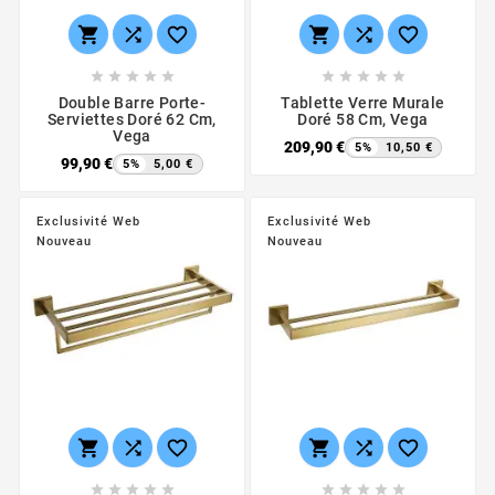
















Double Barre Porte-
Tablette Verre Murale
Serviettes Doré 62 Cm,
Doré 58 Cm, Vega
Vega
209,90 €
5%
10,50 €
99,90 €
5%
5,00 €
Exclusivité Web
Exclusivité Web
Nouveau
Nouveau















