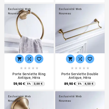
Exclusivité Web
Exclusivité Web
Nouveau
Nouveau
















Porte Serviette Ring
Porte Serviette Double
Antique, Héra
Antique, Héra
59,90 €
89,90 €
5%
3,00 €
5%
4,50 €
Exclusivité Web
Exclusivité Web
Nouveau
Nouveau