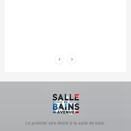


Le premier site dédié à la salle de bain.