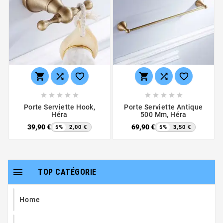
















Porte Serviette Hook,
Porte Serviette Antique
Héra
500 Mm, Héra
39,90 €
69,90 €
5%
2,00 €
5%
3,50 €

TOP CATÉGORIE
Home