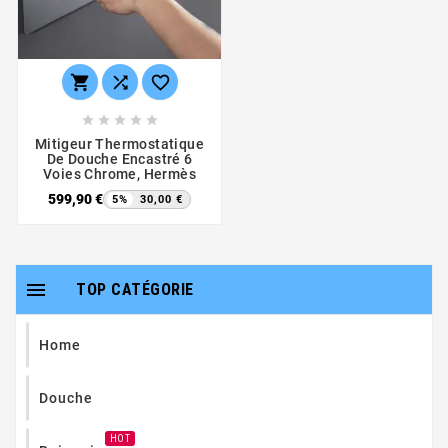








Mitigeur Thermostatique
De Douche Encastré 6
Voies Chrome, Hermès
599,90 €
5%
30,00 €

TOP CATÉGORIE
Home
Douche
HOT