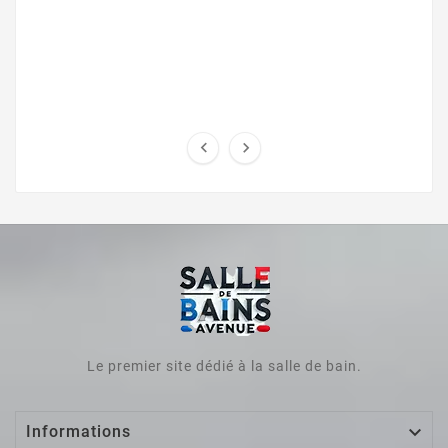


Le premier site dédié à la salle de bain.

Informations