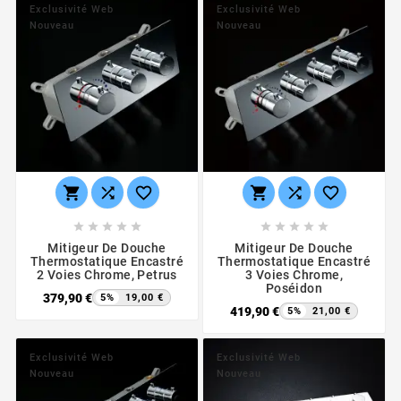
Exclusivité Web
Exclusivité Web
Nouveau
Nouveau
















Mitigeur De Douche
Mitigeur De Douche
Thermostatique Encastré
Thermostatique Encastré
2 Voies Chrome, Petrus
3 Voies Chrome,
Poséidon
379,90 €
5%
19,00 €
419,90 €
5%
21,00 €
Exclusivité Web
Exclusivité Web
Nouveau
Nouveau