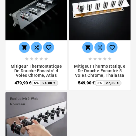
















Mitigeur Thermostatique
Mitigeur Thermostatique
De Douche Encastré 4
De Douche Encastré 5
Voies Chrome, Atlas
Voies Chrome, Thalassa
479,90 €
549,90 €
5%
24,00 €
5%
27,50 €
Exclusivité Web
Nouveau