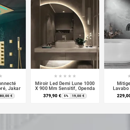













Connecté
Miroir Led Demi Lune 1000
Mitig
ré, Jakar
X 900 Mm Sensitif, Openda
Lavabo
379,90 €
229,0
80,00 €
5%
19,00 €