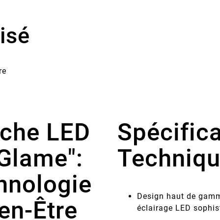
isé
re
che LED
Spécific
Glame":
Techniq
hnologie
Design haut de gamme
en-Être
éclairage LED sophis