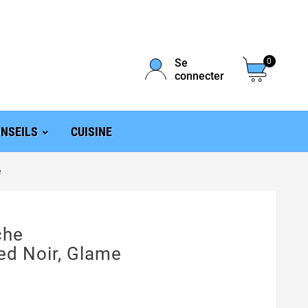
Se
0
connecter
NSEILS
CUISINE
e
che
d Noir, Glame