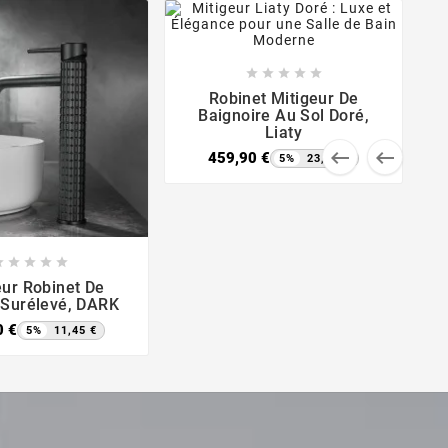









Robinet Mitigeur De
Baignoire Au Sol Doré,
Liaty


459,90 €
5%
23,00 €








eur Robinet De
 Surélevé, DARK
0 €
5%
11,45 €