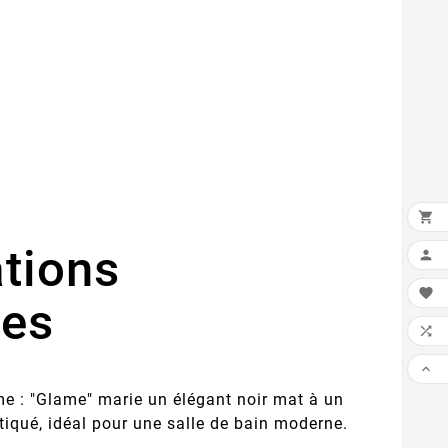

ations


ues


 : "Glame" marie un élégant noir mat à un
tiqué, idéal pour une salle de bain moderne.