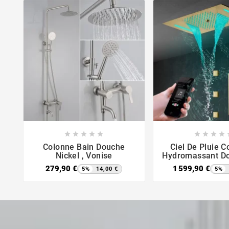















Colonne Bain Douche
Ciel De Pluie 
Nickel , Vonise
Hydromassant Do
279,90 €
1 599,90 €
5%
14,00 €
5%