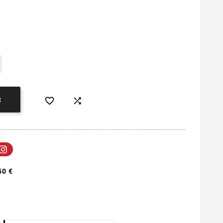


R
50 €