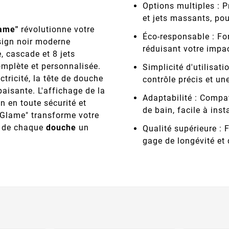
Options multiples : P
et jets massants, po
ame"
révolutionne votre
Éco-responsable : Fo
sign noir moderne
réduisant votre impa
, cascade et 8 jets
omplète et personnalisée.
Simplicité d'utilisat
tricité, la tête de douche
contrôle précis et un
aisante. L'affichage de la
Adaptabilité : Compati
n en toute sécurité et
de bain, facile à insta
 "Glame" transforme votre
t de chaque
douche
un
Qualité supérieure : 
gage de longévité et 