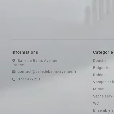
Informations
Categorie
Salle de Bains Avenue
Douche
location_on
France
Baignoire
contact@salledebains-avenue.fr
email
Robinet
0744479251
call
Vasque et 
Miroir
Sèche servi
WC
Ensemble a