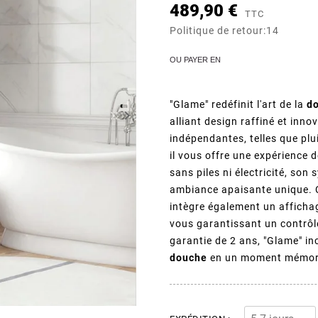
489,90 €
TTC
Politique de retour:14
OU PAYER EN
"Glame" redéfinit l'art de la
d
keyboard_arrow_right
alliant design raffiné et inn
indépendantes, telles que plu
il vous offre une expérience 
sans piles ni électricité, son
ambiance apaisante unique. 
intègre également un afficha
vous garantissant un contrôle
garantie de 2 ans, "Glame" in
douche
en un moment mémora