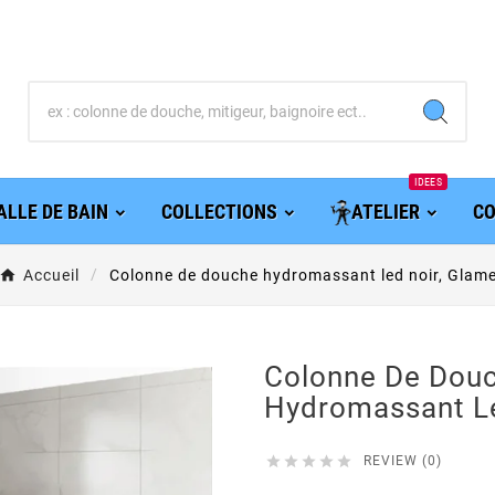
IDEES
ALLE DE BAIN
COLLECTIONS
ATELIER
CO
Accueil
Colonne de douche hydromassant led noir, Glam
Colonne De Dou
Hydromassant Le





REVIEW (0)