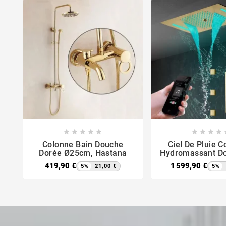















Colonne Bain Douche
Ciel De Pluie 
Dorée Ø25cm, Hastana
Hydromassant Do
419,90 €
1 599,90 €
5%
21,00 €
5%