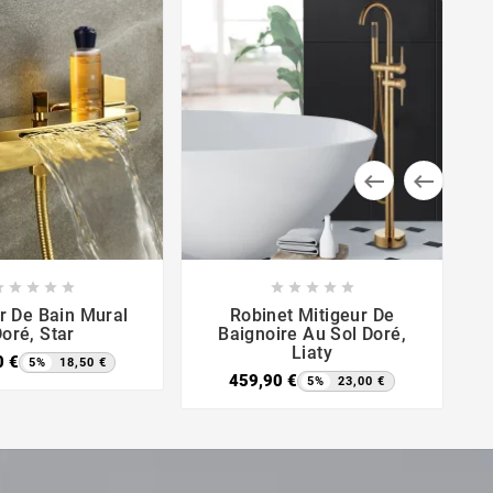



















r De Bain Mural
Robinet Mitigeur De
oré, Star
Baignoire Au Sol Doré,
Liaty
0 €
5%
18,50 €
459,90 €
5%
23,00 €