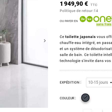
1 949,90 €
TTC
Politique de retour:14
OU PAYER EN
Ce
toilette japonais
vous off
keyboard_arrow_right
chauffe-eau intégré, en pass
et un système de désodorisat
salle de bain. Ce toilette in
technologie s'invite dans vos
EXPÉDITION :

COULEUR :