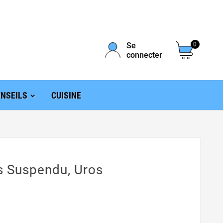
Se
0
connecter
NSEILS
CUISINE
s Suspendu, Uros