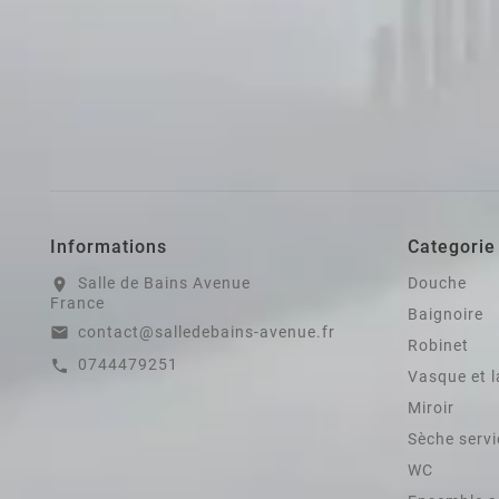
Informations
Categorie
Salle de Bains Avenue
Douche
location_on
France
Baignoire
contact@salledebains-avenue.fr
email
Robinet
0744479251
call
Vasque et 
Miroir
Sèche servi
WC