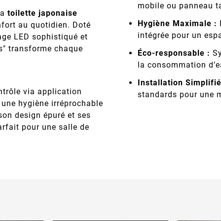
mobile ou panneau ta
 la
toilette japonaise
Hygiène Maximale :
fort au quotidien. Doté
intégrée pour un espa
age LED sophistiqué et
os" transforme chaque
Éco-responsable :
Sy
la consommation d’e
Installation Simplifié
trôle via application
standards pour une m
 une hygiène irréprochable
 son design épuré et ses
rfait pour une salle de