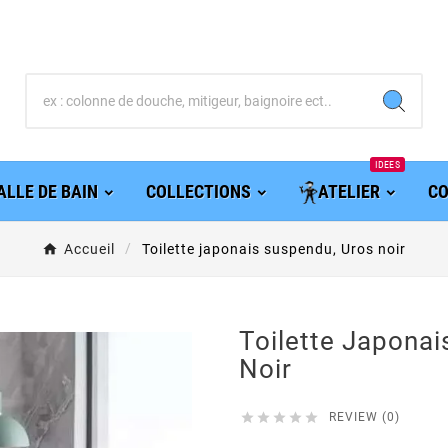
IDEES
ALLE DE BAIN
COLLECTIONS
ATELIER
CO
Accueil
Toilette japonais suspendu, Uros noir
Toilette Japonai
Noir





REVIEW (0)