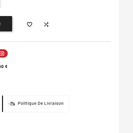


R
50 €
Politique De Livraison