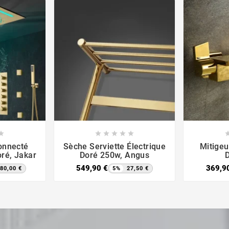













Connecté
Sèche Serviette Électrique
Mitigeu
ré, Jakar
Doré 250w, Angus
D
549,90 €
369,9
80,00 €
5%
27,50 €