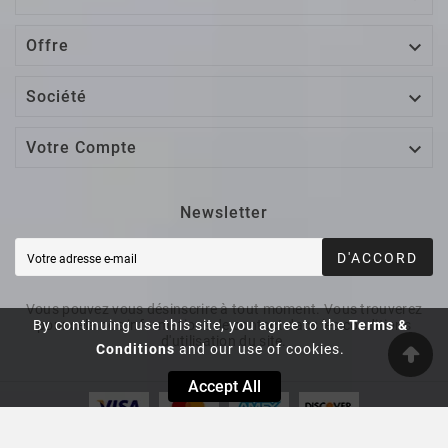

Offre

Société

Votre Compte
Newsletter
D'ACCORD
Vous pouvez vous désinscrire à tout moment. Vous trouverez
By continuing use this site, you agree to the
Terms &
pour cela nos informations de contact dans les conditions
d'utilisation du site.
Conditions
and our use of cookies.
Accept All