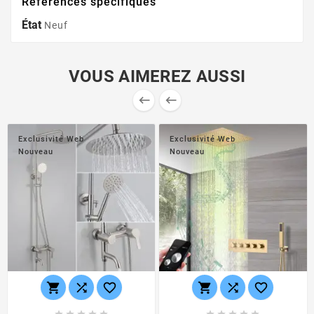
Références spécifiques
État
Neuf
VOUS AIMEREZ AUSSI


Exclusivité Web
Exclusivité Web
Nouveau
Nouveau





