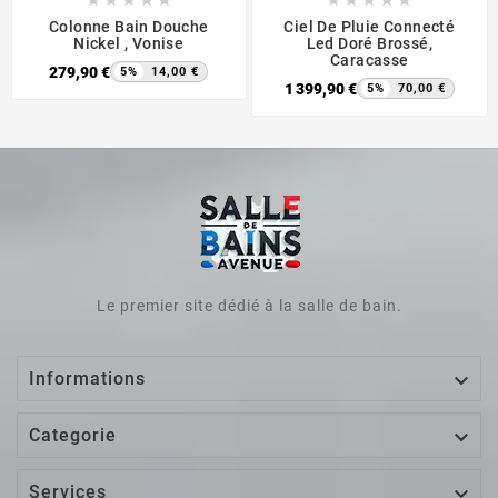










Colonne Bain Douche
Ciel De Pluie Connecté
Nickel , Vonise
Led Doré Brossé,
Caracasse
279,90 €
5%
14,00 €
1 399,90 €
5%
70,00 €
Le premier site dédié à la salle de bain.

Informations

Categorie

Services