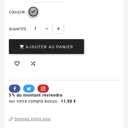

COULEUR :
QUANTITÉ :

AJOUTER AU PANIER


5% du montant reviendra
sur votre compte bonus -
11,50 €
Donnez votre avis