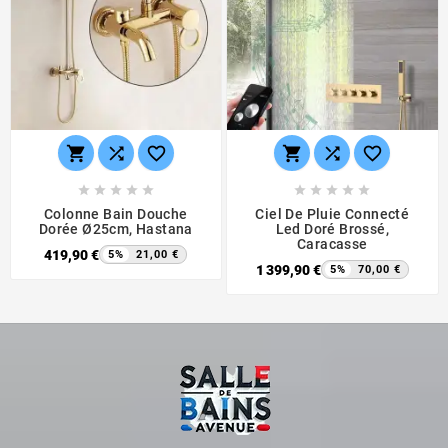
















Colonne Bain Douche
Ciel De Pluie Connecté
Dorée Ø25cm, Hastana
Led Doré Brossé,
Caracasse
419,90 €
5%
21,00 €
1 399,90 €
5%
70,00 €