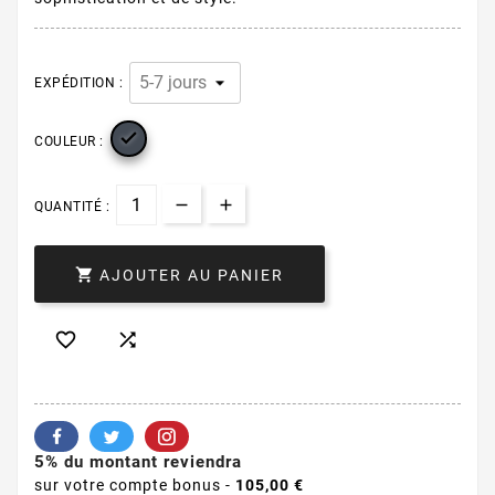
EXPÉDITION :

COULEUR :
QUANTITÉ :

AJOUTER AU PANIER


5% du montant reviendra
sur votre compte bonus -
105,00 €