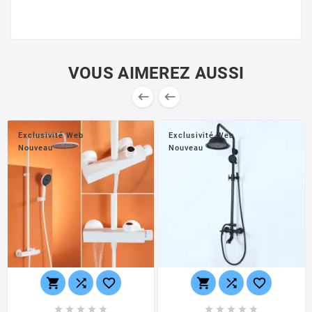
VOUS AIMEREZ AUSSI


Exclusivité Web
Exclusivité Web
Nouveau
Nouveau















