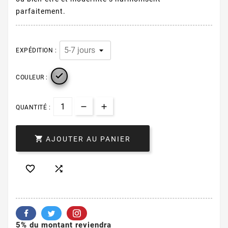
parfaitement.
EXPÉDITION :

COULEUR :
QUANTITÉ :

AJOUTER AU PANIER


5% du montant reviendra