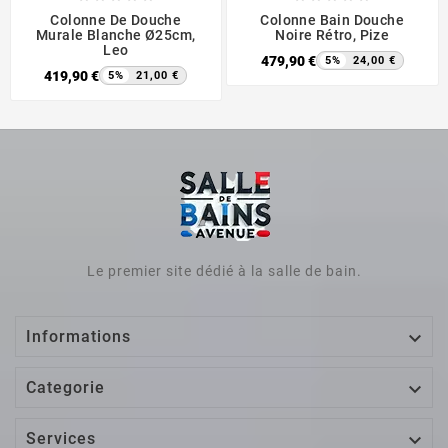
Colonne De Douche
Colonne Bain Douche
Murale Blanche Ø25cm,
Noire Rétro, Pize
Leo
479,90 €
5%
24,00 €
419,90 €
5%
21,00 €
Le premier site dédié à la salle de bain.

Informations

Categorie

Services