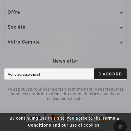

Offre

Société

Votre Compte
Newsletter
D'ACCORD
Vous pouvez vous désinscrire à tout moment. Vous trouverez
pour cela nos informations de contact dans les conditions
d'utilisation du site.
By continuing use this site, you agree to the
Terms &
Conditions
and our use of cookies.
© 2019 - 2025 Salledebains-Avenue.fr