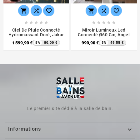
















Ciel De Pluie Connecté
Miroir Lumineux Led
Hydromassant Doré, Jakar
Connecté Ø60 Cm, Angel
1 599,90 €
990,90 €
5%
80,00 €
5%
49,55 €
Le premier site dédié à la salle de bain.

Informations