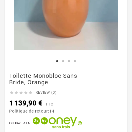
Toilette Monobloc Sans
Bride, Orange





REVIEW (0)
1 139,90 €
TTC
Politique de retour:14
OU PAYER EN