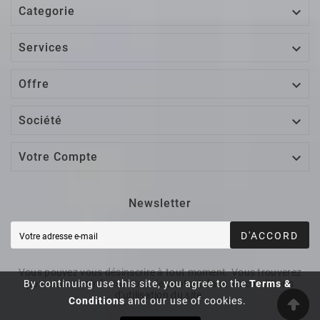

Categorie

Services

Offre

Société

Votre Compte
Newsletter
D'ACCORD
Vous pouvez vous désinscrire à tout moment. Vous trouverez
By continuing use this site, you agree to the
Terms &
pour cela nos informations de contact dans les conditions
d'utilisation du site.
Conditions
and our use of cookies.